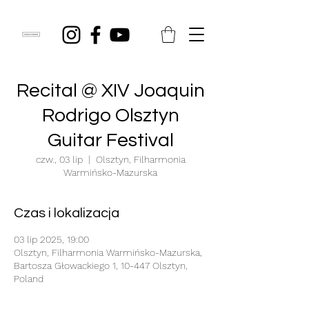
Recital @ XIV Joaquin
Rodrigo Olsztyn
Guitar Festival
czw., 03 lip
  |  
Olsztyn, Filharmonia
Warmińsko-Mazurska
Czas i lokalizacja
03 lip 2025, 19:00
Olsztyn, Filharmonia Warmińsko-Mazurska,
Bartosza Głowackiego 1, 10-447 Olsztyn,
Poland